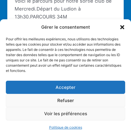
Voici le parcours pour notre sortie club de
Mercredi.Départ du Ludion à
13h30.PARCOURS 34M
55KmsVILLEMOISSONLA CROIX
Gérer le consentement
BLANCHEBONDOUFLEVERT LE
Pour offrir les meilleures expériences, nous utilisons des technologies
GRANDSAINT VRAINITTEVILLELA FERTE
telles que les cookies pour stocker et/ou accéder aux informations des
ALAISBAULNEMONDEVILLECHEVANNESME
appareils. Le fait de consentir à ces technologies nous permettra de
traiter des données telles que le comportement de navigation ou les ID
NNECYBONDOUFLECROIX
uniques sur ce site. Le fait de ne pas consentir ou de retirer son
BLANCHEVILLEMOISSONMerci de nous
consentement peut avoir un effet négatif sur certaines caractéristiques
et fonctions.
faire part de votre intention […]
Accepter
Refuser
Copyright © 2026 AC Villemoisson |
Mentions légales
Voir les préférences
Politique de cookies