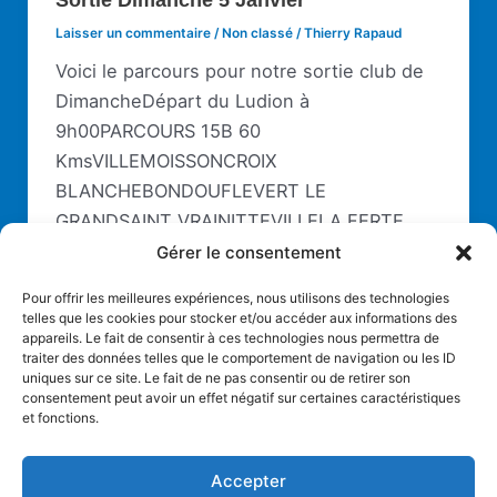
Laisser un commentaire
/
Non classé
/
Thierry Rapaud
Voici le parcours pour notre sortie club de
DimancheDépart du Ludion à
9h00PARCOURS 15B 60
KmsVILLEMOISSONCROIX
BLANCHEBONDOUFLEVERT LE
GRANDSAINT VRAINITTEVILLELA FERTE
ALAISMONDEVILLECHEVANNESMENNECYLI
Gérer le consentement
SSESBONDOUFLEFLEURY nouveau
Pour offrir les meilleures expériences, nous utilisons des technologies
pontMORSANGVILLEMOISSONMerci de
telles que les cookies pour stocker et/ou accéder aux informations des
appareils. Le fait de consentir à ces technologies nous permettra de
nous faire part de votre
traiter des données telles que le comportement de navigation ou les ID
uniques sur ce site. Le fait de ne pas consentir ou de retirer son
consentement peut avoir un effet négatif sur certaines caractéristiques
et fonctions.
Pagination
←
Précédent
1
…
11
12
Accepter