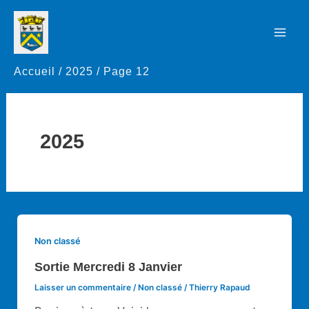
Aller
au
Mai
contenu
Accueil
2025
Page 12
Men
2025
Non classé
Sortie Mercredi 8 Janvier
Laisser un commentaire
/
Non classé
/
Thierry Rapaud