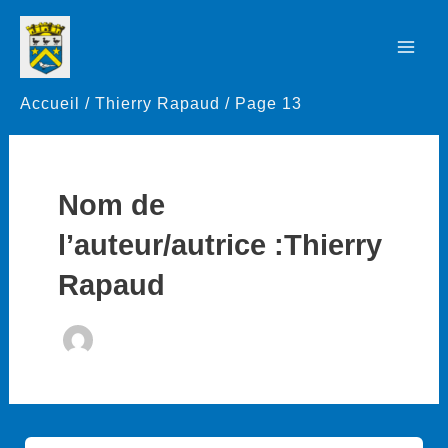
Aller
au
Mai
contenu
Accueil
Thierry Rapaud
Page 13
Men
Nom de
l’auteur/autrice :Thierry
Rapaud