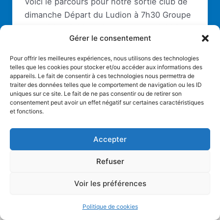
Voici le parcours pour notre sortie club de
dimanche Départ du Ludion à 7h30 Groupe
1 PARCOURS 66A 112 Kms VILLEMOISSON
Gérer le consentement
CROIX BLANCHE BONDOUFLE LISSES
MENNECY CHEVANNES NAINVILLE LES
Pour offrir les meilleures expériences, nous utilisons des technologies
ROCHES […]
telles que les cookies pour stocker et/ou accéder aux informations des
appareils. Le fait de consentir à ces technologies nous permettra de
traiter des données telles que le comportement de navigation ou les ID
uniques sur ce site. Le fait de ne pas consentir ou de retirer son
consentement peut avoir un effet négatif sur certaines caractéristiques
et fonctions.
Accepter
Refuser
Copyright © 2026 AC Villemoisson |
Mentions légales
Voir les préférences
Politique de cookies