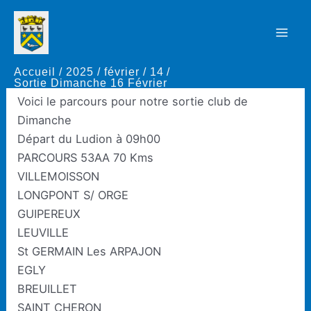
Aller
au
Sortie Dimanche 16 Février
Mai
contenu
Accueil
2025
février
14
Men
Par
Thierry Rapaud
/
14 février 2025
Sortie Dimanche 16 Février
Voici le parcours pour notre sortie club de
Dimanche
Départ du Ludion à 09h00
PARCOURS 53AA 70 Kms
VILLEMOISSON
LONGPONT S/ ORGE
GUIPEREUX
LEUVILLE
St GERMAIN Les ARPAJON
EGLY
BREUILLET
SAINT CHERON