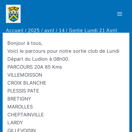
Aller
au
Sortie Lundi 21 Avril
Mai
contenu
Accueil
2025
avril
14
Sortie Lundi 21 Avril
Men
Par
Thierry Rapaud
/
14 avril 2025
Bonjour à tous,
Voici le parcours pour notre sortie club de Lundi
Départ du Ludion à 08h00.
PARCOURS 20A 85 Kms
VILLEMOISSON
CROIX BLANCHE
PLESSIS PATE
BRETIGNY
MAROLLES
CHEPTAINVILLE
LARDY
GILLEVOISIN