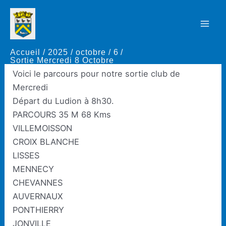
Aller
au
Sortie Mercredi 8 Octobre
Mai
contenu
Accueil
2025
octobre
6
Men
Par
Thierry Rapaud
/
6 octobre 2025
Sortie Mercredi 8 Octobre
Voici le parcours pour notre sortie club de
Mercredi
Départ du Ludion à 8h30.
PARCOURS 35 M 68 Kms
VILLEMOISSON
CROIX BLANCHE
LISSES
MENNECY
CHEVANNES
AUVERNAUX
PONTHIERRY
JONVILLE