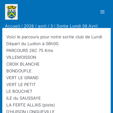
Aller
au
Sortie Lundi 06 Avril
Mai
contenu
Accueil
2026
avril
3
Sortie Lundi 06 Avril
Men
Par
Thierry Rapaud
/
3 avril 2026
Voici le parcours pour notre sortie club de Lundi
Départ du Ludion à 08h00.
PARCOURS 26C 75 Kms
VILLEMOISSON
CROIX BLANCHE
BONDOUFLE
VERT LE GRAND
VERT LE PETIT
LE BOUCHET
ILE du SAUSSAYE
LA FERTE ALLAIS (piste)
D’HUISON LONGUEVILLE