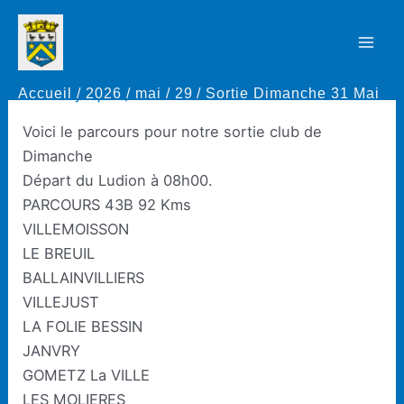
Aller
au
Sortie Dimanche 31 Mai
Mai
contenu
Accueil
2026
mai
29
Sortie Dimanche 31 Mai
Men
Par
Thierry Rapaud
/
29 mai 2026
Voici le parcours pour notre sortie club de
Dimanche
Départ du Ludion à 08h00.
PARCOURS 43B 92 Kms
VILLEMOISSON
LE BREUIL
BALLAINVILLIERS
VILLEJUST
LA FOLIE BESSIN
JANVRY
GOMETZ La VILLE
LES MOLIERES