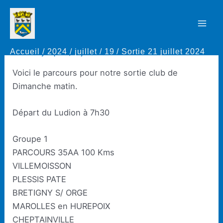
Aller
au
Sortie 21 juillet 2024
Mai
contenu
Accueil
2024
juillet
19
Sortie 21 juillet 2024
Men
Par
Thierry Rapaud
/
19 juillet 2024
Voici le parcours pour notre sortie club de
Dimanche matin.
Départ du Ludion à 7h30
Groupe 1
PARCOURS 35AA 100 Kms
VILLEMOISSON
PLESSIS PATE
BRETIGNY S/ ORGE
MAROLLES en HUREPOIX
CHEPTAINVILLE