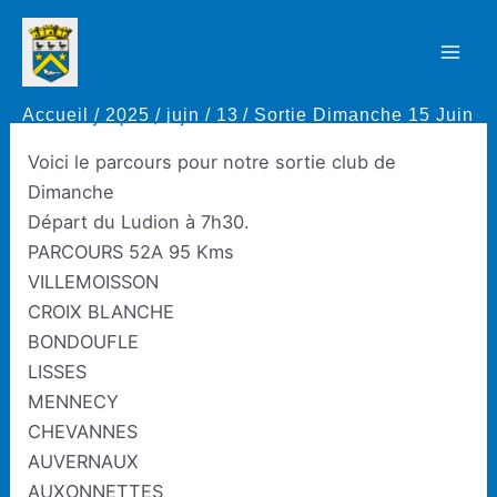
Aller
au
Sortie Dimanche 15 Juin
Mai
contenu
Accueil
2025
juin
13
Sortie Dimanche 15 Juin
Men
Par
Thierry Rapaud
/
13 juin 2025
Voici le parcours pour notre sortie club de
Dimanche
Départ du Ludion à 7h30.
PARCOURS 52A 95 Kms
VILLEMOISSON
CROIX BLANCHE
BONDOUFLE
LISSES
MENNECY
CHEVANNES
AUVERNAUX
AUXONNETTES