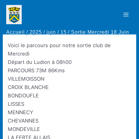
Aller
au
Sortie Mercredi 18 Juin
Mai
contenu
Accueil
2025
juin
15
Sortie Mercredi 18 Juin
Men
Par
Thierry Rapaud
/
15 juin 2025
Voici le parcours pour notre sortie club de
Mercredi
Départ du Ludion à 08h00
PARCOURS 73M 86Kms
VILLEMOISSON
CROIX BLANCHE
BONDOUFLE
LISSES
MENNECY
CHEVANNES
MONDEVILLE
LA FERTE ALLAIS